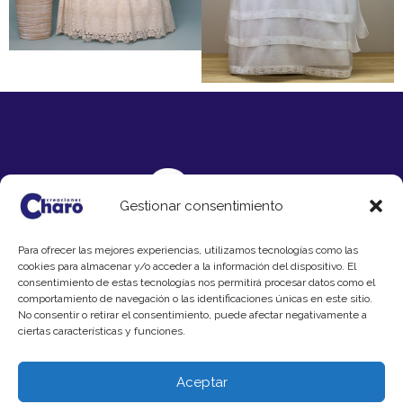
Gestionar consentimiento
F
T
I
P
V
a
w
n
i
i
Para ofrecer las mejores experiencias, utilizamos tecnologías como las
c
i
s
n
m
cookies para almacenar y/o acceder a la información del dispositivo. El
e
t
t
t
e
consentimiento de estas tecnologías nos permitirá procesar datos como el
b
t
a
e
o
comportamiento de navegación o las identificaciones únicas en este sitio.
o
e
g
r
No consentir o retirar el consentimiento, puede afectar negativamente a
Copyright © 2024 Creaciones Charo
o
r
r
e
ciertas características y funciones.
k
a
s
Aviso legal
m
t
Aceptar