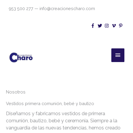
Ir
953 500 277 — info@creacionescharo.com
al
contenido
Menú
princi
Nosotros
Vestidos primera comunión, bebé y bautizo
Diseñamos y fabricamos vestidos de primera
comunión, bautizo, bebé y ceremonia. Siempre a la
vanguardia de las nuevas tendencias, hemos creado