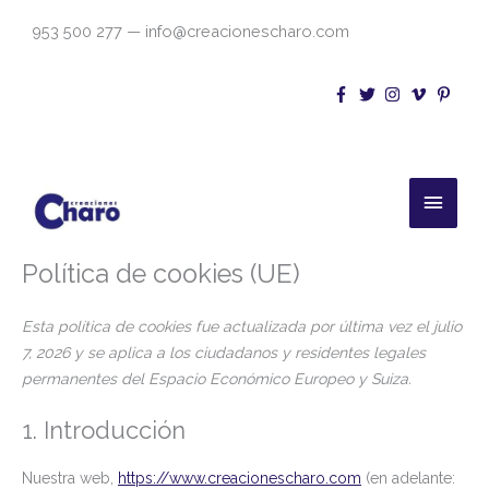
Ir
953 500 277 — info@creacionescharo.com
al
contenido
Menú
princi
Política de cookies (UE)
Consent
Consent
Consent
Consent
Consent
Consent
Consent
Consent
Estadístic
Marketing
to
to
to
to
to
to
to
to
service
service
service
service
service
service
service
service
Esta política de cookies fue actualizada por última vez el julio
elementor
join.chat
google-
wordpress
google-
google-
vimeo
varios
7, 2026 y se aplica a los ciudadanos y residentes legales
recaptcha
fonts
maps
permanentes del Espacio Económico Europeo y Suiza.
1. Introducción
Nuestra web,
https://www.creacionescharo.com
(en adelante: