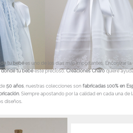
 de tu bebé
es uno de los días más importantes. Encontrar la
 donde tu bebé
esté precioso.
Creaciones Charo
quiere ayuda
 de
50 años
, nuestras colecciones son
fabricadas 100% en Es
bricación
. Siempre apostando por la calidad en cada una de l
s diseños.