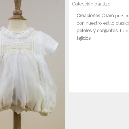
Colección bautizo
Creaciones Charo
prese
con nuestro estilo clási
peleles y conjuntos
, tod
tejidos
.