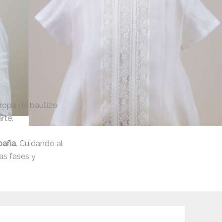
 ropa de bautizo
rte.
paña
. Cuidando al
as fases y