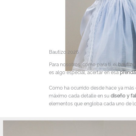
Bautizo 2026
Para nosotros, como para ti, el
bautizo
es algo especial, acertar en esa
prenda
Como ha ocurrido desde hace ya más
máximo cada detalle en su
diseño y fa
elementos que engloba cada uno de lo