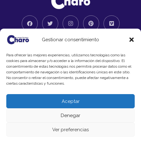
F
T
I
P
V
a
w
n
i
i
c
i
s
n
m
e
t
t
t
e
b
t
a
e
o
Gestionar consentimiento
o
e
g
r
Copyright © 2024 Creaciones Charo
o
r
r
e
k
a
s
Aviso legal
Para ofrecer las mejores experiencias, utilizamos tecnologías como las
m
t
cookies para almacenar y/o acceder a la información del dispositivo. El
consentimiento de estas tecnologías nos permitirá procesar datos como el
comportamiento de navegación o las identificaciones únicas en este sitio.
No consentir o retirar el consentimiento, puede afectar negativamente a
ciertas características y funciones.
Aceptar
Denegar
Ver preferencias