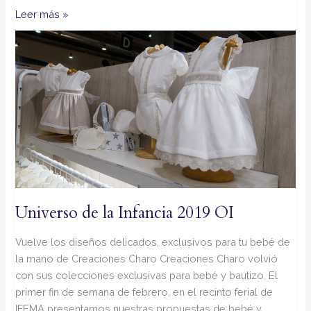
Leer más »
Universo
de
la
Infancia
2019
OI
Universo de la Infancia 2019 OI
Vuelve los diseños delicados, exclusivos para tu bebé de
la mano de Creaciones Charo Creaciones Charo volvió
con sus colecciones exclusivas para bebé y bautizo. El
primer fin de semana de febrero, en el recinto ferial de
IFEMA presentamos nuestras propuestas de bebé y