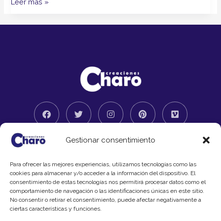
Leer más »
F
T
I
P
V
a
w
n
i
i
c
i
s
n
m
e
t
t
t
e
b
t
a
e
o
Gestionar consentimiento
o
e
g
r
Copyright © 2024 Creaciones Charo
o
r
r
e
k
a
s
Aviso legal
Para ofrecer las mejores experiencias, utilizamos tecnologías como las
m
t
cookies para almacenar y/o acceder a la información del dispositivo. El
consentimiento de estas tecnologías nos permitirá procesar datos como el
comportamiento de navegación o las identificaciones únicas en este sitio.
No consentir o retirar el consentimiento, puede afectar negativamente a
ciertas características y funciones.