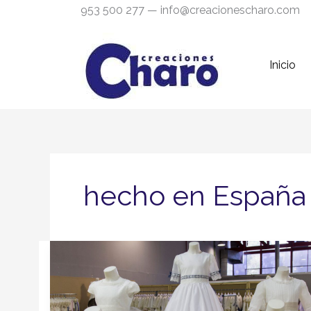
Ir
953 500 277 — info@creacionescharo.com
al
contenido
Inicio
hecho en España
Día
Mágico
2017