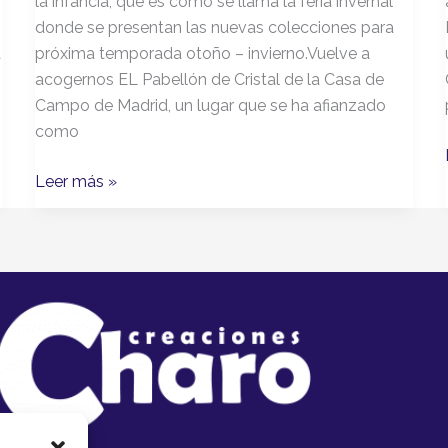
la infancia, que es como se llama la feria invernal
i
donde se presentan las nuevas colecciones para
a
próxima temporada otoño – invierno.Vuelve a
acogernos EL Pabellón de Cristal de la Casa de
Campo de Madrid, un lugar que se ha afianzado
como
Leer más »