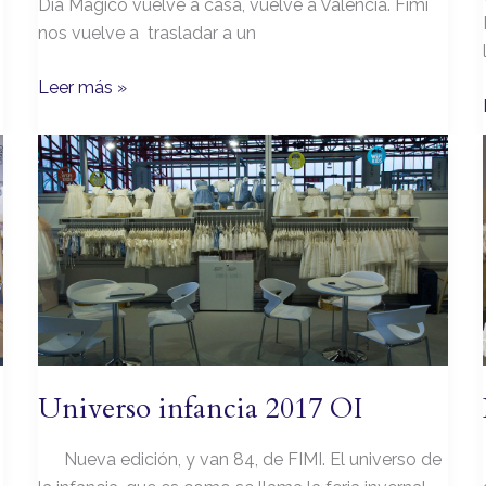
Día Mágico vuelve a casa, vuelve a Valencia. Fimi
nos vuelve a trasladar a un
Leer más »
Universo
infancia
2017
OI
Universo infancia 2017 OI
Nueva edición, y van 84, de FIMI. El universo de