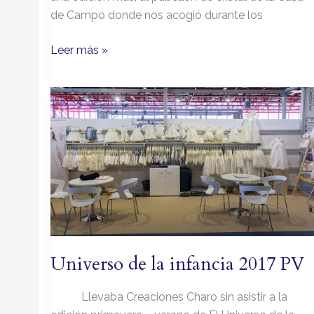
de Campo donde nos acogió durante los
Leer más »
Universo
de
la
infancia
2017
PV
Universo de la infancia 2017 PV
Llevaba Creaciones Charo sin asistir a la