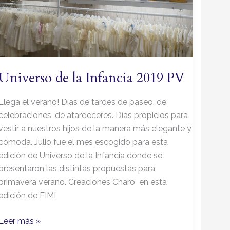
2019
PV
Universo de la Infancia 2019 PV
Llega el verano! Días de tardes de paseo, de
celebraciones, de atardeceres. Días propicios para
vestir a nuestros hijos de la manera más elegante y
cómoda. Julio fue el mes escogido para esta
edición de Universo de la Infancia donde se
presentaron las distintas propuestas para
primavera verano. Creaciones Charo en esta
edición de FIMI
Leer más »