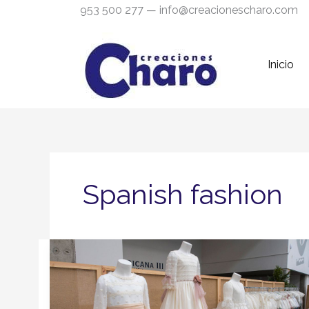
Ir
953 500 277 — info@creacionescharo.com
al
contenido
Inicio
Spanish fashion
Creaciones
Charo
presenta
colección